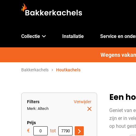
Collectie
Installatie
Service en ond
Wegens vakanti
Bakkerkachels
Houtkachels
Een h
Filters
Verwijder
Merk: Altech
Geniet van e
zijn er in 
Prijs
op hout ges
€
tot