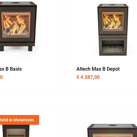
ax B Basis
Altech Max B Depot
00
€
4.587,00
teld in showroom