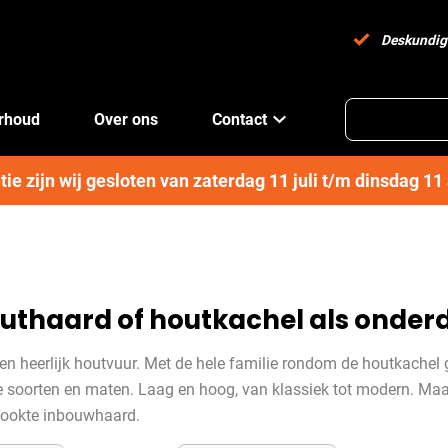
Deskundig
erhoud
Over ons
Contact
e zijn wij gesloten van zaterdag 11 juli t/m dinsdag 1
outhaard of houtkachel als onde
en heerlijk houtvuur. Met de hele familie rondom de houtkachel 
vele soorten en maten. Laag en hoog, van klassiek tot modern.
tookte inbouwhaard.