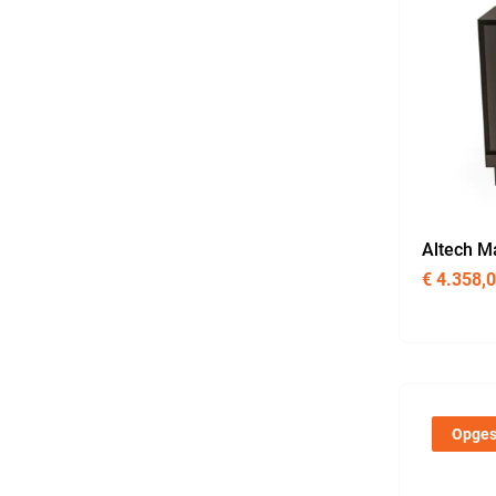
Altech M
€
4.358,
Opges