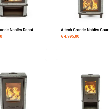
rande Noblès Depot
Altech Grande Noblès Gou
00
€
4.995,00