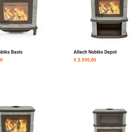
oblès Basis
Altech Noblès Depot
00
€
3.595,00