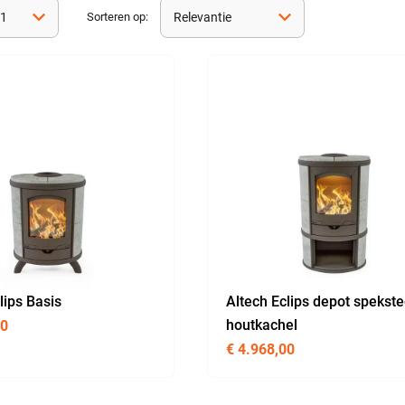
Sorteren op:
lips Basis
Altech Eclips depot spekst
houtkachel
00
€
4.968,00