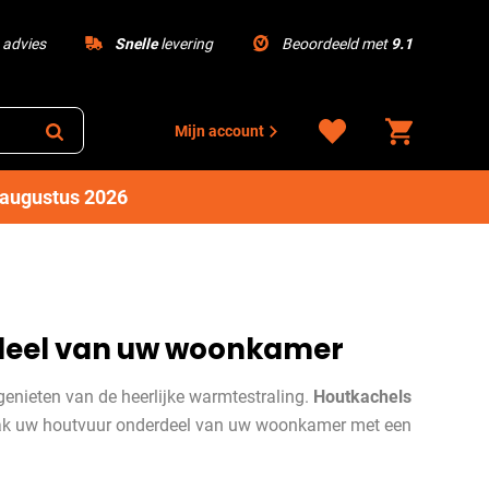
advies
Snelle
levering
Beoordeeld met
9.1
Mijn account
1 augustus 2026
rdeel van uw woonkamer
genieten van de heerlijke warmtestraling.
Houtkachels
 Maak uw houtvuur onderdeel van uw woonkamer met een