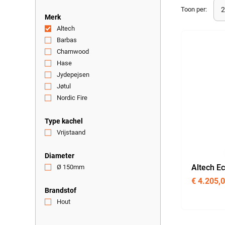
Toon per:
Merk
Altech
(21)
Barbas
(1)
Charnwood
(22)
Hase
(13)
Jydepejsen
(1)
Jøtul
(34)
Nordic Fire
(21)
Type kachel
Vrijstaand
(1)
Diameter
Altech Ec
Ø 150mm
(1)
€
4.205,
Brandstof
Hout
(21)