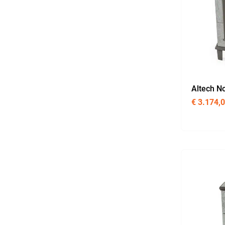
Altech N
€
3.174,