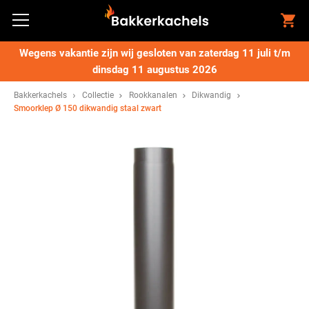
Wegens vakantie zijn wij gesloten van zaterdag 11 juli t/m
dinsdag 11 augustus 2026
Bakkerkachels
Collectie
Rookkanalen
Dikwandig
Smoorklep Ø 150 dikwandig staal zwart