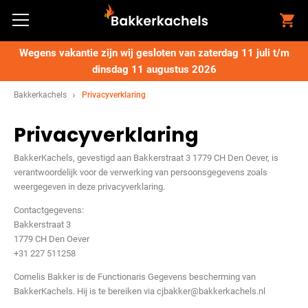
Wegens vakantie zijn wij gesloten van zaterdag 11 juli t/m
dinsdag 11 augustus 2026
Bakkerkachels
Privacyverklaring
Privacyverklaring
BakkerKachels, gevestigd aan Bakkerstraat 3 1779 CH Den Oever, is
verantwoordelijk voor de verwerking van persoonsgegevens zoals
weergegeven in deze privacyverklaring.
Contactgegevens:
Bakkerstraat 3
1779 CH Den Oever
+31 227 511258
Cornelis Bakker is de Functionaris Gegevens bescherming van
BakkerKachels. Hij is te bereiken via cjbakker@bakkerkachels.nl