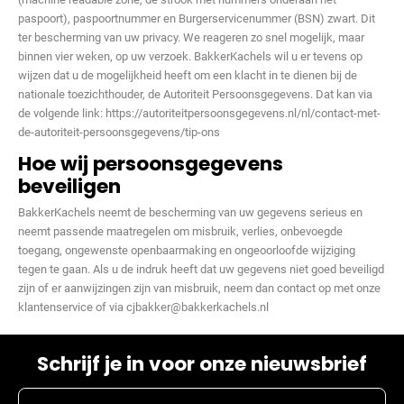
paspoort), paspoortnummer en Burgerservicenummer (BSN) zwart. Dit
ter bescherming van uw privacy. We reageren zo snel mogelijk, maar
binnen vier weken, op uw verzoek. BakkerKachels wil u er tevens op
wijzen dat u de mogelijkheid heeft om een klacht in te dienen bij de
nationale toezichthouder, de Autoriteit Persoonsgegevens. Dat kan via
de volgende link: https://autoriteitpersoonsgegevens.nl/nl/contact-met-
de-autoriteit-persoonsgegevens/tip-ons
Hoe wij persoonsgegevens
beveiligen
BakkerKachels neemt de bescherming van uw gegevens serieus en
neemt passende maatregelen om misbruik, verlies, onbevoegde
toegang, ongewenste openbaarmaking en ongeoorloofde wijziging
tegen te gaan. Als u de indruk heeft dat uw gegevens niet goed beveiligd
zijn of er aanwijzingen zijn van misbruik, neem dan contact op met onze
klantenservice of via cjbakker@bakkerkachels.nl
Schrijf je in voor onze nieuwsbrief