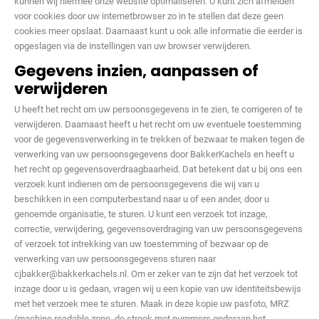
kunnen wij hiermee onze website optimaliseren. U kunt zich afmelden
voor cookies door uw internetbrowser zo in te stellen dat deze geen
cookies meer opslaat. Daarnaast kunt u ook alle informatie die eerder is
opgeslagen via de instellingen van uw browser verwijderen.
Gegevens inzien, aanpassen of
verwijderen
U heeft het recht om uw persoonsgegevens in te zien, te corrigeren of te
verwijderen. Daarnaast heeft u het recht om uw eventuele toestemming
voor de gegevensverwerking in te trekken of bezwaar te maken tegen de
verwerking van uw persoonsgegevens door BakkerKachels en heeft u
het recht op gegevensoverdraagbaarheid. Dat betekent dat u bij ons een
verzoek kunt indienen om de persoonsgegevens die wij van u
beschikken in een computerbestand naar u of een ander, door u
genoemde organisatie, te sturen. U kunt een verzoek tot inzage,
correctie, verwijdering, gegevensoverdraging van uw persoonsgegevens
of verzoek tot intrekking van uw toestemming of bezwaar op de
verwerking van uw persoonsgegevens sturen naar
cjbakker@bakkerkachels.nl. Om er zeker van te zijn dat het verzoek tot
inzage door u is gedaan, vragen wij u een kopie van uw identiteitsbewijs
met het verzoek mee te sturen. Maak in deze kopie uw pasfoto, MRZ
(machine readable zone, de strook met nummers onderaan het