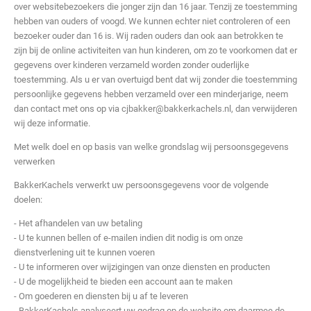
over websitebezoekers die jonger zijn dan 16 jaar. Tenzij ze toestemming
hebben van ouders of voogd. We kunnen echter niet controleren of een
bezoeker ouder dan 16 is. Wij raden ouders dan ook aan betrokken te
zijn bij de online activiteiten van hun kinderen, om zo te voorkomen dat er
gegevens over kinderen verzameld worden zonder ouderlijke
toestemming. Als u er van overtuigd bent dat wij zonder die toestemming
persoonlijke gegevens hebben verzameld over een minderjarige, neem
dan contact met ons op via cjbakker@bakkerkachels.nl, dan verwijderen
wij deze informatie.
Met welk doel en op basis van welke grondslag wij persoonsgegevens
verwerken
BakkerKachels verwerkt uw persoonsgegevens voor de volgende
doelen:
- Het afhandelen van uw betaling
- U te kunnen bellen of e-mailen indien dit nodig is om onze
dienstverlening uit te kunnen voeren
- U te informeren over wijzigingen van onze diensten en producten
- U de mogelijkheid te bieden een account aan te maken
- Om goederen en diensten bij u af te leveren
- BakkerKachels analyseert uw gedrag op de website om daarmee de