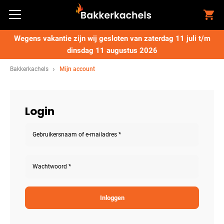
Wegens vakantie zijn wij gesloten van zaterdag 11 juli t/m
dinsdag 11 augustus 2026
Bakkerkachels
Mijn account
Login
Gebruikersnaam of e-mailadres
*
Wachtwoord
*
Inloggen