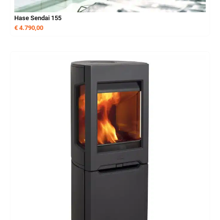
Hase Sendai 155
€
4.790,00