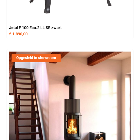
Jøtul F 100 Eco.2 LL SE zwart
€
1.890,00
Opgesteld in showroom