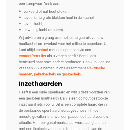
een kampvuur. Denk aan:
verkeerd of nat hout stoken;
teveel of te grote blokken hout in de kachel;
teveel lucht;
te weinig lucht (smoren).
Wij adviseren u graag over het juiste gebruik van uw
houtkachel om overlast voor het milieu te beperken. U
kunt altijd
contact
met ons opnemen via ons
contactformulier
als u vragen heeft? Bent u ook
benieuwd naar onze andere producten. Dan kun u online
vast een kijkje nemen in ons assortiment
elektrische
haarden
,
pelletkachels
en
gaskachels
.
Inzethaarden
Heeft u een oude openhaard en wilt u deze voorzien van
een gesloten houthaard? Dan is een op hout gestookte
inzethaard iets voor u. Dit is een complete haard die in
de bestaande openhaard wordt geschoven. In de
meeste gevallen is er wel een passende haard voor uw
situatie. Het rookgasafvoerkanaal wordt aangesloten
met een flexibele voering die tot het uiteinde van de