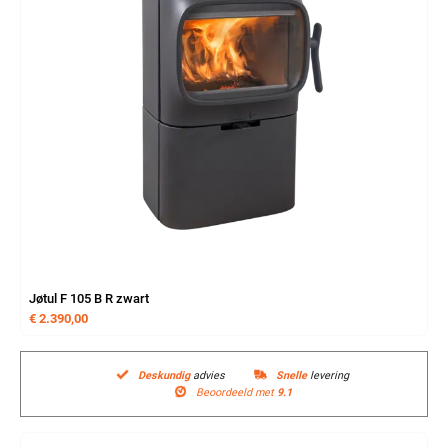
Jøtul F 105 B R zwart
€
2.390,00
Deskundig
advies
Snelle
levering
Beoordeeld met
9.1