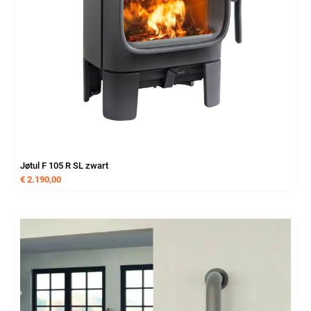
Jøtul F 105 R SL zwart
€
2.190,00