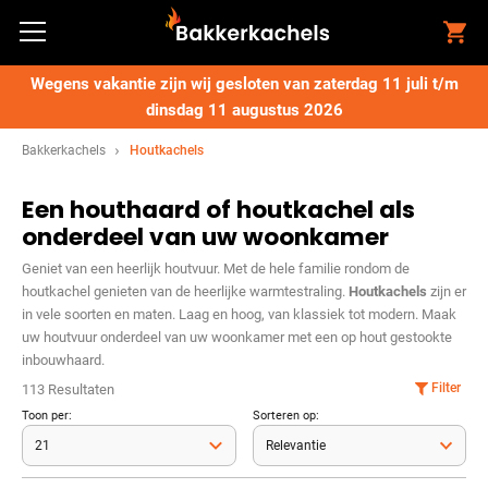
Wegens vakantie zijn wij gesloten van zaterdag 11 juli t/m
dinsdag 11 augustus 2026
Bakkerkachels
Houtkachels
Een houthaard of houtkachel als
onderdeel van uw woonkamer
Geniet van een heerlijk houtvuur. Met de hele familie rondom de
houtkachel genieten van de heerlijke warmtestraling.
Houtkachels
zijn er
in vele soorten en maten. Laag en hoog, van klassiek tot modern. Maak
uw houtvuur onderdeel van uw woonkamer met een op hout gestookte
inbouwhaard.
Filter
113 Resultaten
Toon per:
Sorteren op: