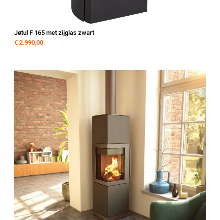
Jøtul F 165 met zijglas zwart
€
2.990,00