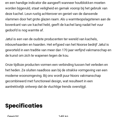
en een handige indicator die aangeeft wanneer houtblokken moeten
worden bijgevuld, staat veiligheid en gemak voorop bij het gebruik van
deze kachel. Leun rustig achterover en geniet van de dansende
vlammen door het grote glazen raam. Als u warmteopslagstenen aan de
bovenkant van uw kachel hebt, geeft de kachel lang nadat het vuur
gedoofd is nog warmte af.
Jøtul is een van de oudste producenten ter wereld van kachels,
inbouwhaarden en haarden. Het erfgoed van het Noorse bedrijf Jøtul is
geworteld in een traditie van meer dan 170 jaar verfijnd vakmanschap en
de kunst om zich te wapenen tegen de kou.
Onze tijdloze producten vormen een verbinding tussen het verleden en
het heden. Ze sluiten naadloos aan bij de strakke vormgeving van een
moderne woonomgeving. Bij ons wordt puur Noors vakmanschap
gecombineerd met functioneel design, wat resulteert in een
aantrekkelijk ontwerp dat de vluchtige trends overstijgt.
Specificaties
Gewicht
148 kg