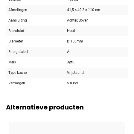
Afmetingen
41,5 × 49,2 × 110 cm
Aansluiting
Achter, Boven
Brandstof
Hout
Diameter
Ø 150mm
Energielabel
A
Merk
Jøtul
Type kachel
Vrijstaand
Vermogen
5.0 kW
Alternatieve producten