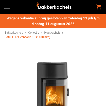
Wegens vakantie zijn wij gesloten van zaterdag 11 juli t/m
dinsdag 11 augustus 2026
Bakkerkachels
Collectie
Houtkachels
Jøtul F 171 Zensoric BP (1100 mm)