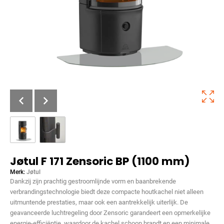
Jøtul F 171 Zensoric BP (1100 mm)
Merk:
Jøtul
Dankzij zijn prachtig gestroomlijnde vorm en baanbrekende
verbrandingstechnologie biedt deze compacte houtkachel niet alleen
uitmuntende prestaties, maar ook een aantrekkelijk uiterlijk. De
geavanceerde luchtregeling door Zensoric garandeert een opmerkelijke
energie-efficiëntie, waardoor de kachel schoon brandt en een minimale