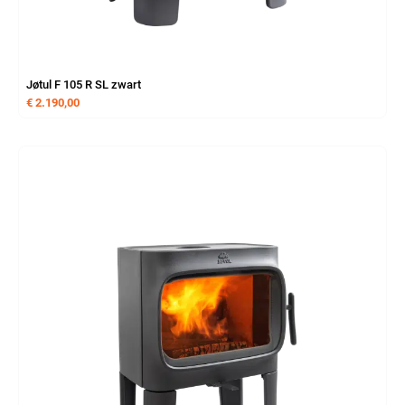
Jøtul F 105 R SL zwart
€
2.190,00