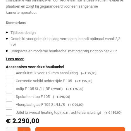
combinatie van stralings- en convectiewarmte is deze kachel flexibel te
plaatsen en zorgt hij gegarandeerd voor een aangename
kamertemperatuur.
Kenmerken:
Tijdloos design
Geschikt voor gebruik op laag vermogen, brandt optimaal vanaf 2,2
kW
Compacte en moderne houtkachel met prachtig zicht op het vuur
Lees meer
Accessoires voor deze houtkachel
Aansluitstuk voor 150 mm aansluiting
(+
€
75,00
)
Convectie schild achterzijde F 105
(+
€
195,00
)
Aslip F 105 SL/LL BP (zwart)
(+
€
175,00
)
Speksteen top F 105
(+
€
595,00
)
Vloerplaat glas F 105 SL/LL/B
(+
€
90,00
)
Jøtul Universal heating top (i.c.m. achteraansluiting)
(+
€
150,00
)
€
2.290,00