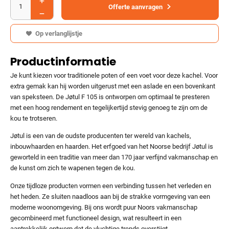
Offerte aanvragen
Op verlanglijstje
Productinformatie
Je kunt kiezen voor traditionele poten of een voet voor deze kachel. Voor
extra gemak kan hij worden uitgerust met een aslade en een bovenkant
van speksteen. De Jøtul F 105 is ontworpen om optimaal te presteren
met een hoog rendement en tegelijkertijd stevig genoeg te zijn om de
kou te trotseren.
Jøtul is een van de oudste producenten ter wereld van kachels,
inbouwhaarden en haarden. Het erfgoed van het Noorse bedrijf Jøtul is
geworteld in een traditie van meer dan 170 jaar verfijnd vakmanschap en
de kunst om zich te wapenen tegen de kou.
Onze tijdloze producten vormen een verbinding tussen het verleden en
het heden. Ze sluiten naadloos aan bij de strakke vormgeving van een
moderne woonomgeving. Bij ons wordt puur Noors vakmanschap
gecombineerd met functioneel design, wat resulteert in een
aantrekkelijk ontwerp dat de vluchtige trends overstijgt.