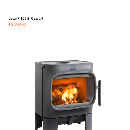
Jøtul F 105 B R zwart
€
2.390,00