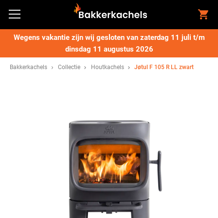
Wegens vakantie zijn wij gesloten van zaterdag 11 juli t/m
dinsdag 11 augustus 2026
Bakkerkachels
Collectie
Houtkachels
Jøtul F 105 R LL zwart