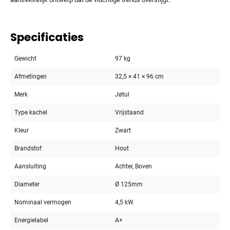
Specificaties
Gewicht
97 kg
Afmetingen
32,5 × 41 × 96 cm
Merk
Jøtul
Type kachel
Vrijstaand
Kleur
Zwart
Brandstof
Hout
Aansluiting
Achter, Boven
Diameter
Ø 125mm
Nominaal vermogen
4,5 kW
Energielabel
A+