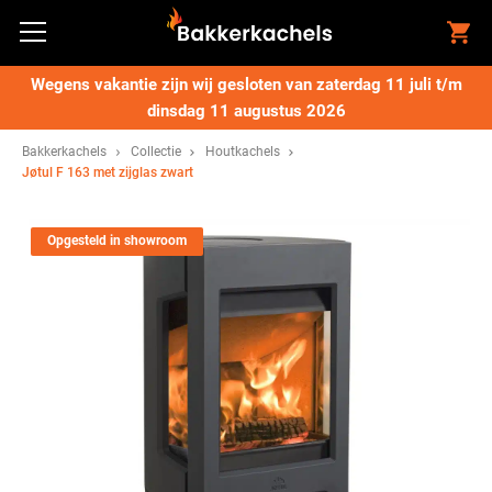
Wegens vakantie zijn wij gesloten van zaterdag 11 juli t/m
dinsdag 11 augustus 2026
Bakkerkachels
Collectie
Houtkachels
Jøtul F 163 met zijglas zwart
Opgesteld in showroom