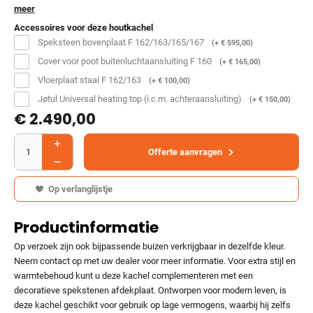
meer
Accessoires voor deze houtkachel
Speksteen bovenplaat F 162/163/165/167
(+
€
595,00
)
Cover voor poot buitenluchtaansluiting F 160
(+
€
165,00
)
Vloerplaat staal F 162/163
(+
€
100,00
)
Jøtul Universal heating top (i.c.m. achteraansluiting)
(+
€
150,00
)
€
2.490,00
Offerte aanvragen
Op verlanglijstje
Productinformatie
Op verzoek zijn ook bijpassende buizen verkrijgbaar in dezelfde kleur.
Neem contact op met uw dealer voor meer informatie. Voor extra stijl en
warmtebehoud kunt u deze kachel complementeren met een
decoratieve spekstenen afdekplaat. Ontworpen voor modern leven, is
deze kachel geschikt voor gebruik op lage vermogens, waarbij hij zelfs