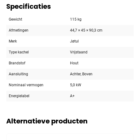
Specificaties
Gewicht
115 kg
Afmetingen
44,7 × 45 × 90,3 cm
Merk
Jøtul
Type kachel
Vrijstaand
Brandstof
Hout
Aansluiting
Achter, Boven
Nominaal vermogen
5,0 kW
Energielabel
A+
Alternatieve producten