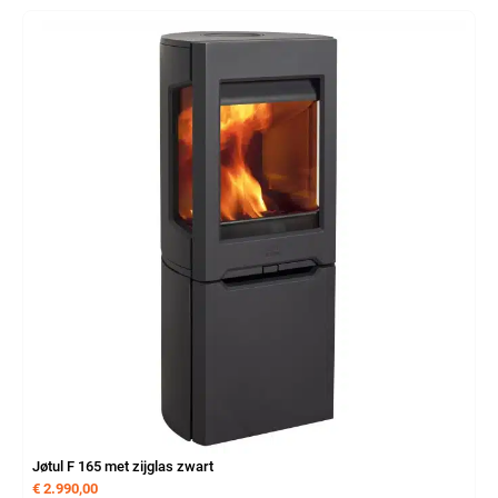
Jøtul F 165 met zijglas zwart
€
2.990,00