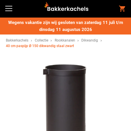
Wegens vakantie zijn wij gesloten van zaterdag 11 juli t/m
dinsdag 11 augustus 2026
Bakkerkachels
Collectie
Rookkanalen
Dikwandig
40 cm paspijp Ø 150 dikwandig staal zwart