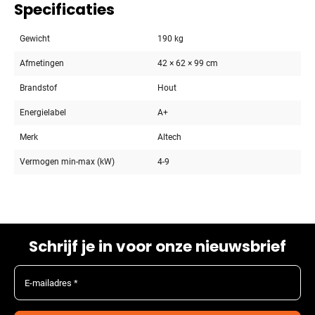
Specificaties
Gewicht
190 kg
Afmetingen
42 × 62 × 99 cm
Brandstof
Hout
Energielabel
A+
Merk
Altech
Vermogen min-max (kW)
4-9
Schrijf je in voor onze nieuwsbrief
E-mailadres *