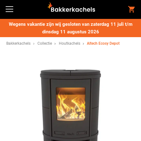
Wegens vakantie zijn wij gesloten van zaterdag 11 juli t/m
dinsdag 11 augustus 2026
Bakkerkachels
Collectie
Houtkachels
Altech Ecosy Depot