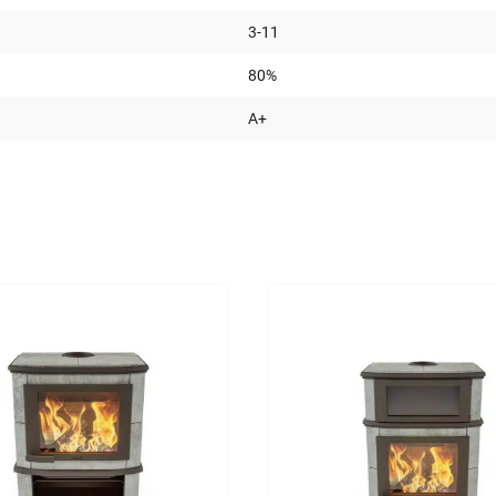
3-11
80%
A+