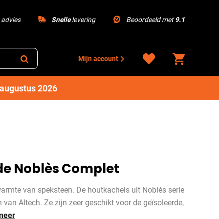
advies
Snelle
levering
Beoordeeld met
9.1
Mijn account
1 augustus 2026
de Noblès Complet
warmte van speksteen. De houtkachels uit Noblès serie
en van Altech. Ze zijn zeer geschikt voor de geïsoleerde,
meer