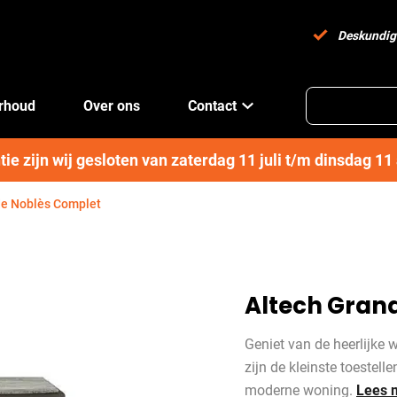
Deskundig
erhoud
Over ons
Contact
e zijn wij gesloten van zaterdag 11 juli t/m dinsdag 1
de Noblès Complet
Altech Gran
Geniet van de heerlijke 
zijn de kleinste toestell
moderne woning.
Lees 