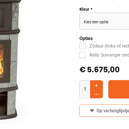
Kleur
*
Opties
Zijdeur (links of rec
Aslip (asvanger ond
€ 5.675,00
Op verlanglijstj