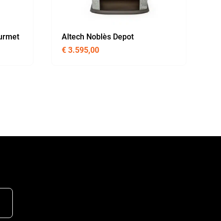
urmet
Altech Noblès Depot
€
3.595,00