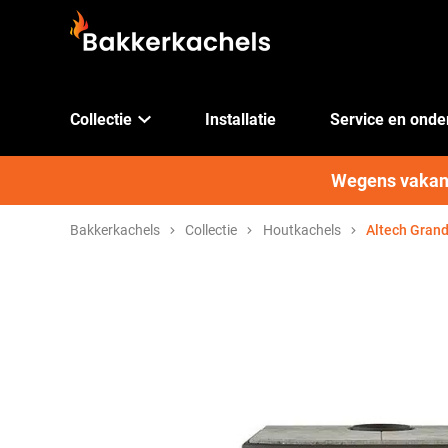
Collectie
Installatie
Service en ond
Wegens vakanti
Bakkerkachels
Collectie
Houtkachels
Altech Gran