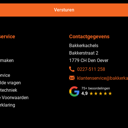
Versturen
service
Contactgegevens
Bakkerkachels
Bakkerstraat 2
 maken
1779 CH Den Oever
0227-511 258
rvice
klantenservice@bakkerka
lde vragen
etechniek
 Voorwaarden
rklaring