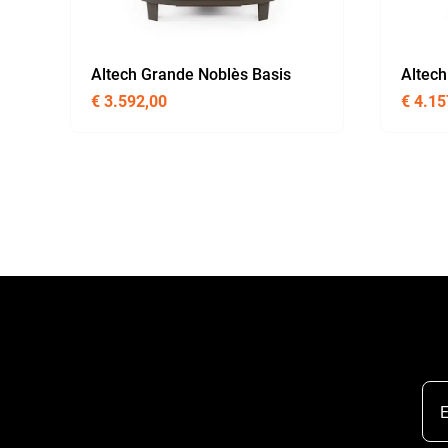
Altech Grande Noblès Basis
Altech
€
3.592,00
€
4.15
E