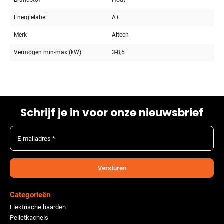
Brandstof
Hout
Energielabel
A+
Merk
Altech
Vermogen min-max (kW)
3-8,5
Schrijf je in voor onze nieuwsbrief
E-mailadres *
Versturen
Categorieën
Elektrische haarden
Pelletkachels