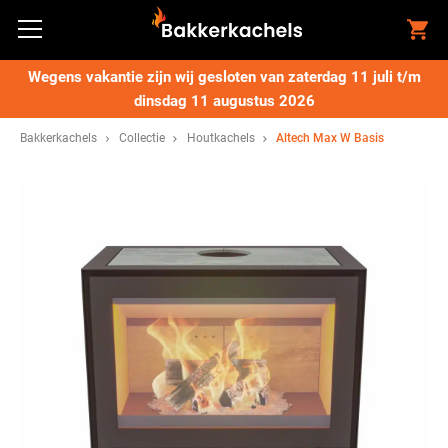
Wegens vakantie zijn wij gesloten van zaterdag 11 juli t/m
dinsdag 11 augustus 2026
Bakkerkachels
Collectie
Houtkachels
Altech Max W Basis