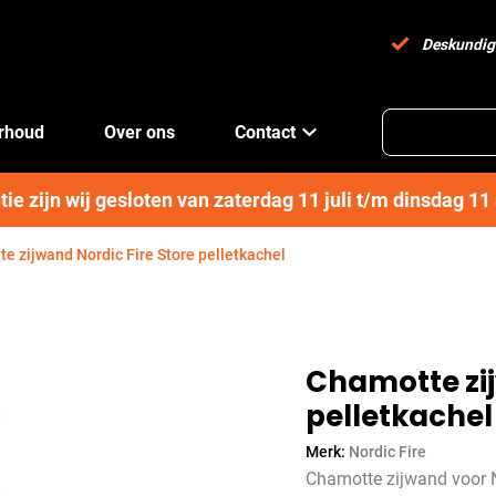
Deskundig
erhoud
Over ons
Contact
e zijn wij gesloten van zaterdag 11 juli t/m dinsdag 1
e zijwand Nordic Fire Store pelletkachel
Chamotte zij
pelletkachel
Merk:
Nordic Fire
Chamotte zijwand voor No