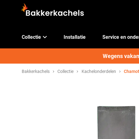
Collectie
Installatie
Service en ond
Wegens vakanti
Bakkerkachels
Collectie
Kachelonderdelen
Chamott