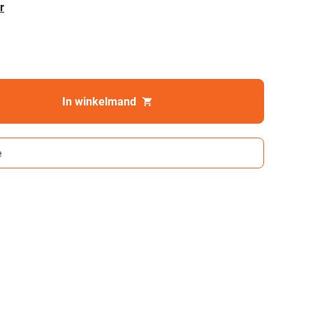
r
In winkelmand
e