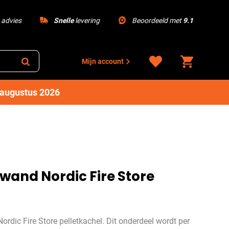
advies
Snelle
levering
Beoordeeld met
9.1
Mijn account
1 augustus 2026
wand Nordic Fire Store
rdic Fire Store pelletkachel. Dit onderdeel wordt per