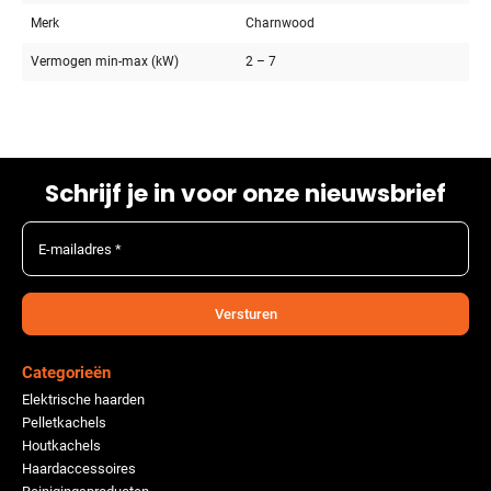
Merk
Charnwood
Vermogen min-max (kW)
2 – 7
Schrijf je in voor onze nieuwsbrief
E-mailadres *
Versturen
Categorieën
Elektrische haarden
Pelletkachels
Houtkachels
Haardaccessoires