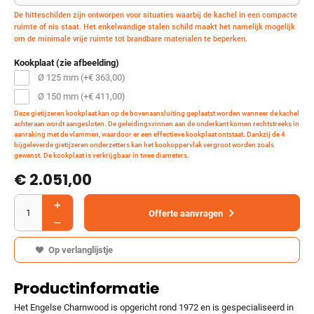
De hitteschilden zijn ontworpen voor situaties waarbij de kachel in een compacte
ruimte of nis staat. Het enkelwandige stalen schild maakt het namelijk mogelijk
om de minimale vrije ruimte tot brandbare materialen te beperken.
Kookplaat (zie afbeelding)
Ø 125 mm (+
€
363,00
)
Ø 150 mm (+
€
411,00
)
Deze gietijzeren kookplaat kan op de bovenaansluiting geplaatst worden wanneer de kachel
achteraan wordt aangesloten. De geleidingsvinnen aan de onderkant komen rechtstreeks in
aanraking met de vlammen, waardoor er een effectieve kookplaat ontstaat. Dankzij de 4
bijgeleverde gietijzeren onderzetters kan het kookoppervlak vergroot worden zoals
gewenst. De kookplaat is verkrijgbaar in twee diameters.
€ 2.051,00
Offerte aanvragen
Op verlanglijstje
Productinformatie
Het Engelse Charnwood is opgericht rond 1972 en is gespecialiseerd in