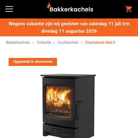
Wegens vakantie zijn wij gesloten van zaterdag 11 juli t/m
dinsdag 11 augustus 2026
Bakkerkachels
Collectie
Houtkachels
Charnwood Aire 5
Opgesteld in showroom