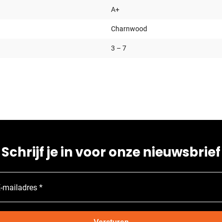
A+
Charnwood
3 – 7
Schrijf je in voor onze nieuwsbrief
-mailadres *