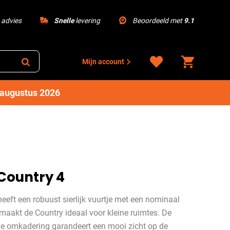
advies
Snelle
levering
Beoordeeld met
9.1
Mijn account
1 augustus 2026
Country 4
eft een robuust sierlijk vuurtje met een nominaal
maakt de Country ideaal voor kleine ruimtes. De
e omkadering garandeert een mooi zicht op de