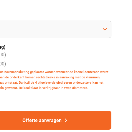
ng)
00
)
00
)
 de bovenaansluiting geplaatst worden wanneer de kachel achteraan wordt
 aan de onderkant komen rechtstreeks in aanraking met de vlammen,
at ontstaat. Dankzij de 4 bijgeleverde gietijzeren onderzetters kan het
ls gewenst. De kookplaat is verkrijgbaar in twee diameters.
Offerte aanvragen