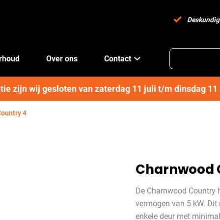
Deskundig
erhoud
Over ons
Contact
e zijn wij gesloten van zaterdag 11 juli t/m dinsdag 1
ountry 4
Charnwood 
De Charnwood Country he
vermogen van 5 kW. Dit 
enkele deur met minimal