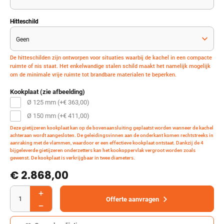
Hitteschild
De hitteschilden zijn ontworpen voor situaties waarbij de kachel in een compacte
ruimte of nis staat. Het enkelwandige stalen schild maakt het namelijk mogelijk
om de minimale vrije ruimte tot brandbare materialen te beperken.
Kookplaat (zie afbeelding)
Ø 125 mm (+
€
363,00
)
Ø 150 mm (+
€
411,00
)
Deze gietijzeren kookplaat kan op de bovenaansluiting geplaatst worden wanneer de kachel
achteraan wordt aangesloten. De geleidingsvinnen aan de onderkant komen rechtstreeks in
aanraking met de vlammen, waardoor er een effectieve kookplaat ontstaat. Dankzij de 4
bijgeleverde gietijzeren onderzetters kan het kookoppervlak vergroot worden zoals
gewenst. De kookplaat is verkrijgbaar in twee diameters.
€ 2.868,00
Offerte aanvragen