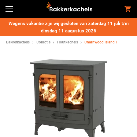
Wegens vakantie zijn wij gesloten van zaterdag 11 juli t/m
dinsdag 11 augustus 2026
Bakkerkachels
Collectie
Houtkachels
Charnwood Island 1