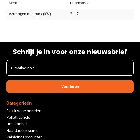
Merk
Charnwood
Vermogen min-max (kW)
2 – 7
Schrijf je in voor onze nieuwsbrief
E-mailadres *
Versturen
Categorieën
Elektrische haarden
Pelletkachels
Houtkachels
Haardaccessoires
Reinigingsproducten