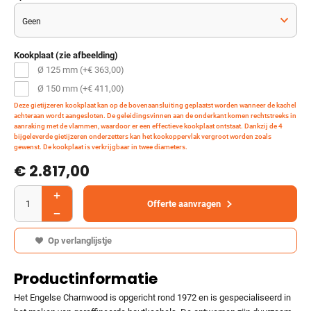
Kookplaat (zie afbeelding)
Ø 125 mm (+
€
363,00
)
Ø 150 mm (+
€
411,00
)
Deze gietijzeren kookplaat kan op de bovenaansluiting geplaatst worden wanneer de kachel
achteraan wordt aangesloten. De geleidingsvinnen aan de onderkant komen rechtstreeks in
aanraking met de vlammen, waardoor er een effectieve kookplaat ontstaat. Dankzij de 4
bijgeleverde gietijzeren onderzetters kan het kookoppervlak vergroot worden zoals
gewenst. De kookplaat is verkrijgbaar in twee diameters.
€ 2.817,00
Offerte aanvragen
Op verlanglijstje
Productinformatie
Het Engelse Charnwood is opgericht rond 1972 en is gespecialiseerd in