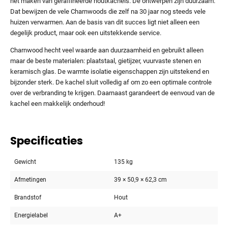
het maken van geraffineerde houtkachels. De ontwerpen zijn duurzaam.
Dat bewijzen de vele Charnwoods die zelf na 30 jaar nog steeds vele
huizen verwarmen. Aan de basis van dit succes ligt niet alleen een
degelijk product, maar ook een uitstekkende service.
Charnwood hecht veel waarde aan duurzaamheid en gebruikt alleen
maar de beste materialen: plaatstaal, gietijzer, vuurvaste stenen en
keramisch glas. De warmte isolatie eigenschappen zijn uitstekend en
bijzonder sterk. De kachel sluit volledig af om zo een optimale controle
over de verbranding te krijgen. Daarnaast garandeert de eenvoud van de
kachel een makkelijk onderhoud!
Specificaties
Gewicht
135 kg
Afmetingen
39 × 50,9 × 62,3 cm
Brandstof
Hout
Energielabel
A+