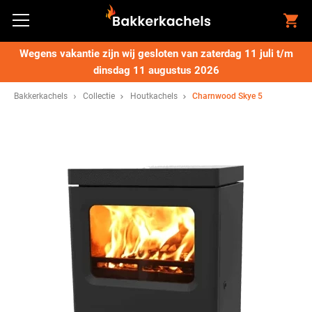
Wegens vakantie zijn wij gesloten van zaterdag 11 juli t/m
dinsdag 11 augustus 2026
Bakkerkachels
Collectie
Houtkachels
Charnwood Skye 5