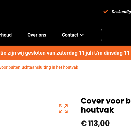
Deskundig
erhoud
Over ons
Contact
e zijn wij gesloten van zaterdag 11 juli t/m dinsdag 1
voor buitenluchtaansluiting in het houtvak
Cover voor b
houtvak
€
113,00