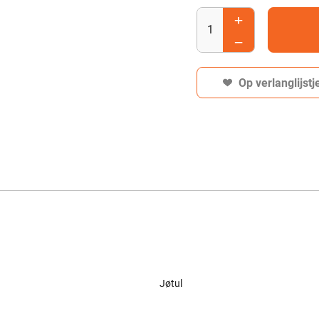
Op verlanglijstj
Jøtul