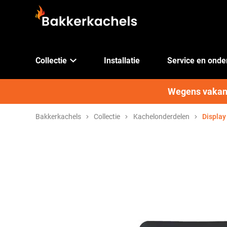
Collectie
Installatie
Service en ond
Wegens vakanti
Bakkerkachels
Collectie
Kachelonderdelen
Display