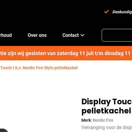
Deskundig
erhoud
Over ons
Contact
e zijn wij gesloten van zaterdag 11 juli t/m dinsdag 1
 Touch t.b.v. Nordic Fire Stylo pelletkachel
Display Touch
pelletkachel
Merk:
Nordic Fire
Vervanging voor de displ