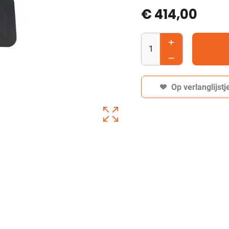
€
414,00
Op verlanglijstj