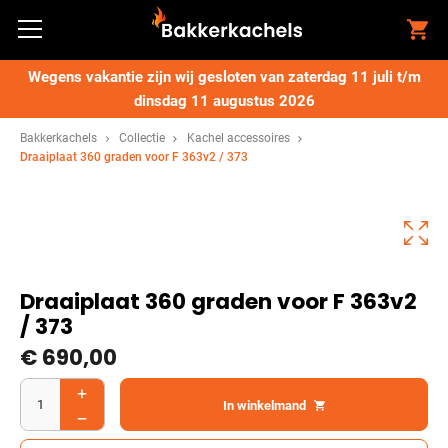
Wegens vakantie zijn wij gesloten van zaterdag 11 juli t/m
dinsdag 11 augustus 2026
Bakkerkachels
Collectie
Kachel accessoires
Draaiplaat 360 graden voor F 363v2 / 373
Draaiplaat 360 graden voor F 363v2
/ 373
€
690,00
In winkelmand