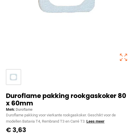
Duroflame pakking rookgaskoker 80
x 60mm
Merk:
Duroflame
Duroflame pakking voor vierkante rookgaskoker. Geschikt voor de
modellen Batavia T4, Rembrand T3 en Carré T3.
Lees meer
€
3,63