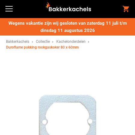
Wegens vakantie zijn wij gesloten van zaterdag 11 juli t/m
dinsdag 11 augustus 2026
Bakkerkachels
Collectie
Kachelonderdelen
Duroflame pakking rookgaskoker 80 x 60mm