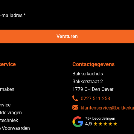
-mailadres *
Versturen
service
Contactgegevens
Bakkerkachels
Bakkerstraat 2
 maken
1779 CH Den Oever
0227-511 258
rvice
klantenservice@bakkerka
lde vragen
etechniek
 Voorwaarden