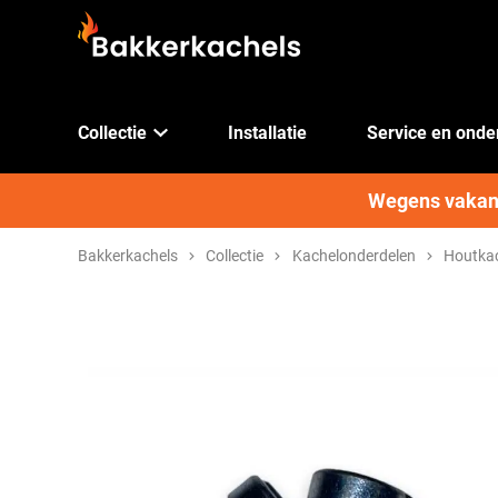
Collectie
Installatie
Service en ond
Wegens vakanti
Bakkerkachels
Collectie
Kachelonderdelen
Houtkac