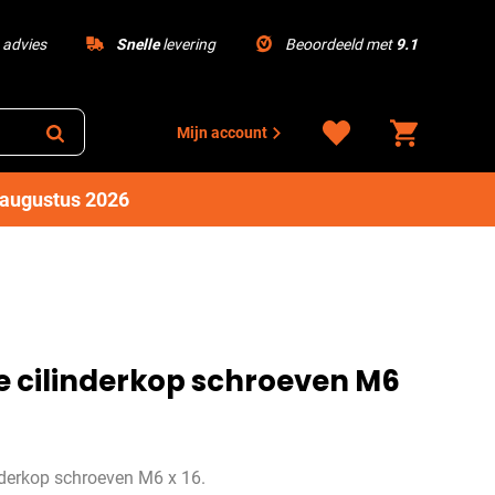
advies
Snelle
levering
Beoordeeld met
9.1
Mijn account
1 augustus 2026
e cilinderkop schroeven M6
nderkop schroeven M6 x 16.