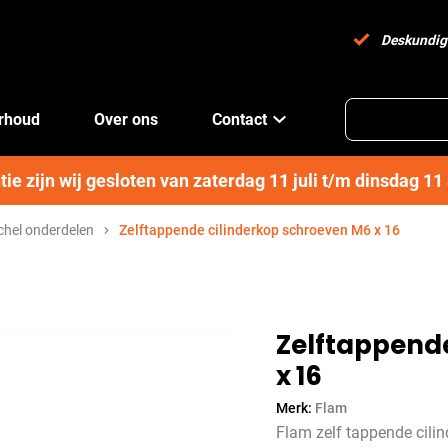
Deskundig
erhoud
Over ons
Contact
e zijn wij gesloten van zaterdag 11 juli t/m dinsdag 1
hel onderdelen
Zelftappende cilinderkop schroeven M6 x 16
Zelftappend
x 16
Merk:
Flam
Flam zelf tappende cili