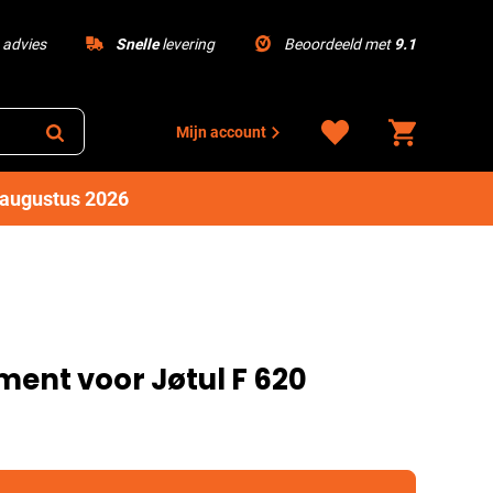
advies
Snelle
levering
Beoordeeld met
9.1
Mijn account
1 augustus 2026
ment voor Jøtul F 620