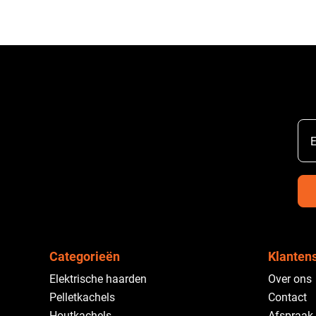
E
Categorieën
Klanten
Elektrische haarden
Over ons
Pelletkachels
Contact
Houtkachels
Afspraak