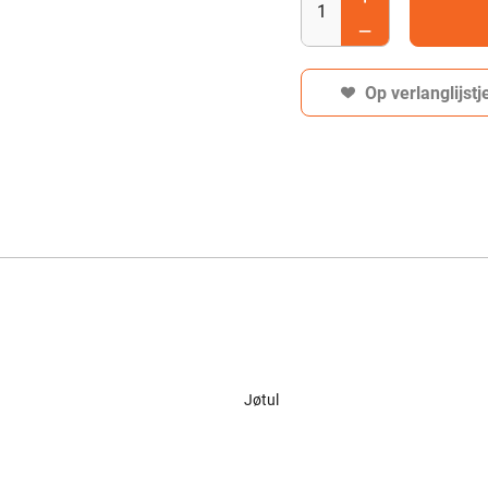
Op verlanglijstj
Jøtul