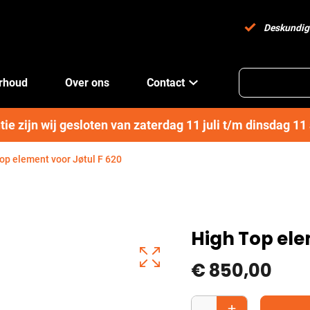
Deskundig
erhoud
Over ons
Contact
e zijn wij gesloten van zaterdag 11 juli t/m dinsdag 1
op element voor Jøtul F 620
High Top ele
€
850,00