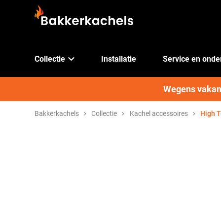
Collectie
Installatie
Service en ond
Wegens vakanti
Bakkerkachels
Collectie
Kachel accessoires
High T