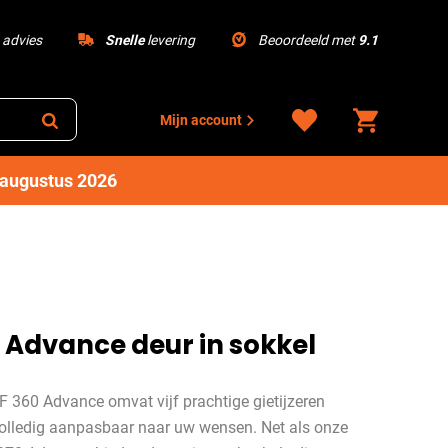
advies
Snelle
levering
Beoordeeld met
9.1
Mijn account
1 augustus 2026
2 Advance deur in sokkel
F 360 Advance omvat vijf prachtige gietijzeren
volledig aanpasbaar naar uw wensen. Net als onze