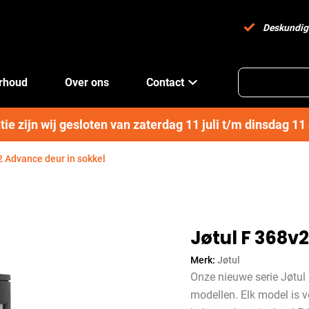
Deskundig
erhoud
Over ons
Contact
e zijn wij gesloten van zaterdag 11 juli t/m dinsdag 1
2 Advance deur in sokkel
Jøtul F 368v
Merk:
Jøtul
Onze nieuwe serie Jøtul 
modellen. Elk model is 