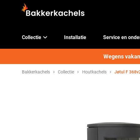
Collectie
Installatie
Service en ond
Wegens vakanti
Bakkerkachels
Collectie
Houtkachels
Jøtul F 368v