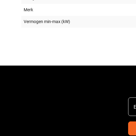
Merk
Vermogen min-max (kW)
E