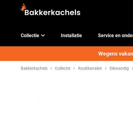
Collectie
Installatie
Service en ond
Wegens vakanti
Bakkerkachels
Collectie
Rookkanalen
Dikwandig