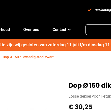
Deskundig
erhoud
Over ons
Contact
e zijn wij gesloten van zaterdag 11 juli t/m dinsdag 1
Dop Ø 150 dikwandig staal zwart
Dop Ø 150 di
Losse deksel voor T-stuk
€
30,25