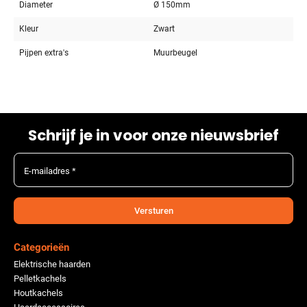
Diameter
Ø 150mm
Kleur
Zwart
Pijpen extra's
Muurbeugel
Schrijf je in voor onze nieuwsbrief
E-mailadres *
Versturen
Categorieën
Elektrische haarden
Pelletkachels
Houtkachels