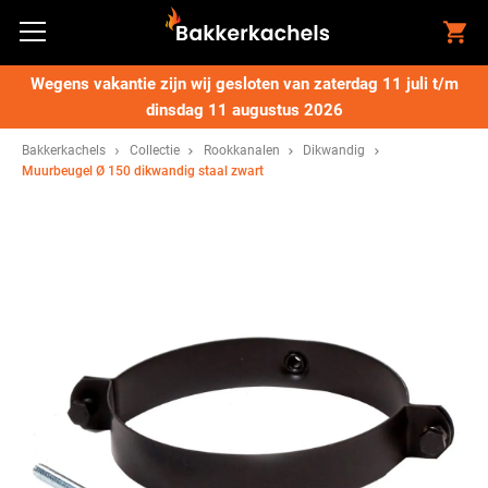
Wegens vakantie zijn wij gesloten van zaterdag 11 juli t/m
dinsdag 11 augustus 2026
Bakkerkachels
Collectie
Rookkanalen
Dikwandig
Muurbeugel Ø 150 dikwandig staal zwart