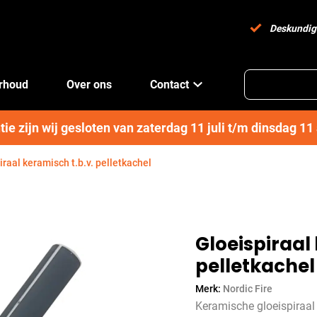
Deskundig
erhoud
Over ons
Contact
e zijn wij gesloten van zaterdag 11 juli t/m dinsdag 1
iraal keramisch t.b.v. pelletkachel
Gloeispiraal
pelletkachel
Merk:
Nordic Fire
Keramische gloeispiraal 