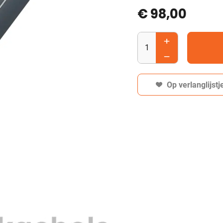
€
98,00
Op verlanglijstj