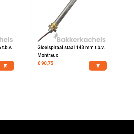
t.b.v.
Gloeispiraal staal 143 mm t.b.v.
Montraux
€
90,75