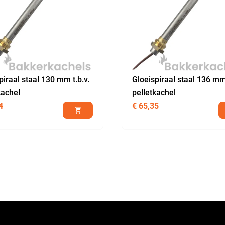
piraal staal 130 mm t.b.v.
Gloeispiraal staal 136 mm 
kachel
pelletkachel
4
€
65,35