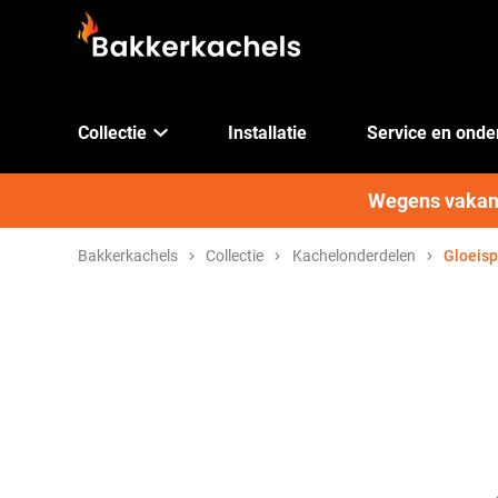
Collectie
Installatie
Service en ond
Wegens vakanti
Bakkerkachels
Collectie
Kachelonderdelen
Gloeisp