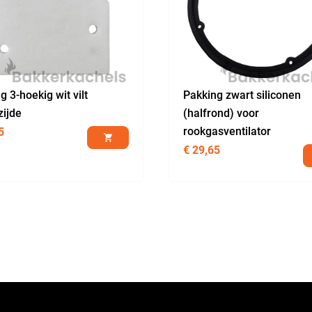
g 3-hoekig wit vilt
Pakking zwart siliconen
ijde
(halfrond) voor
rookgasventilator
5
€
29,65