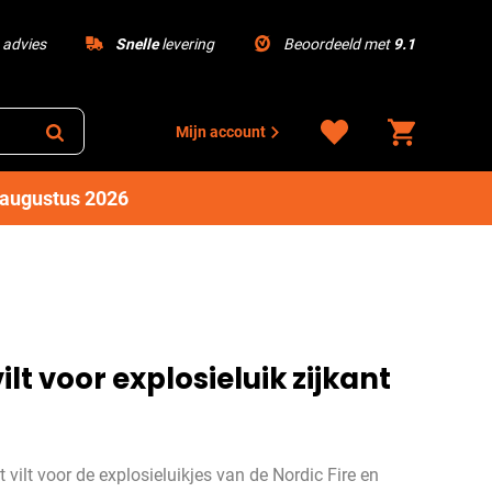
advies
Snelle
levering
Beoordeeld met
9.1
Mijn account
1 augustus 2026
ilt voor explosieluik zijkant
 vilt voor de explosieluikjes van de Nordic Fire en