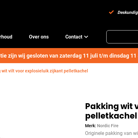
Deskundig
erhoud
Over ons
Contact
e zijn wij gesloten van zaterdag 11 juli t/m dinsdag 1
wit vilt voor explosieluik zijkant pelletkachel
Pakking wit v
pelletkachel
Merk:
Nordic Fire
Originele pakking van wit