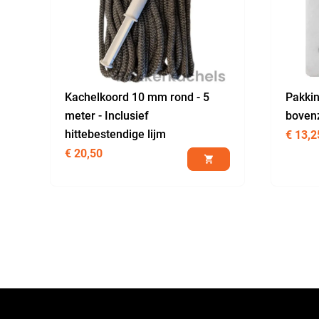
Kachelkoord 10 mm rond - 5
Pakkin
meter - Inclusief
bovenz
hittebestendige lijm
€
13,2
€
20,50