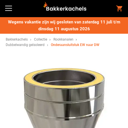
Wegens vakantie zijn wij gesloten van zaterdag 11 juli t/m
dinsdag 11 augustus 2026
Bakkerkachels
Collectie
Rookkanalen
Dubbelwandig geïsoleerd
Onderaansluitstuk EW naar DW