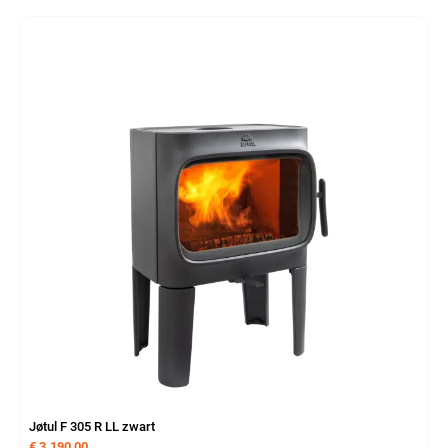
Jøtul F 305 R LL zwart
€
3.190,00