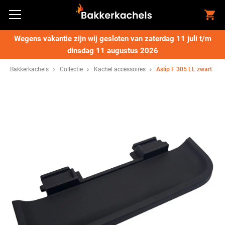
Wegens vakantie zijn wij gesloten van zaterdag 11 juli t/m
dinsdag 11 augustus 2026
Bakkerkachels
Collectie
Kachel accessoires
Aslip F 305 LL zwart