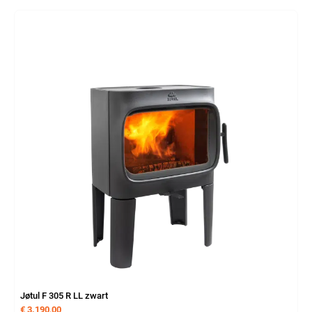
Jøtul F 305 R LL zwart
€
3.190,00