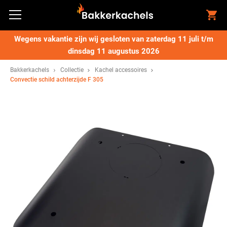
Wegens vakantie zijn wij gesloten van zaterdag 11 juli t/m
dinsdag 11 augustus 2026
Bakkerkachels
Collectie
Kachel accessoires
Convectie schild achterzijde F 305