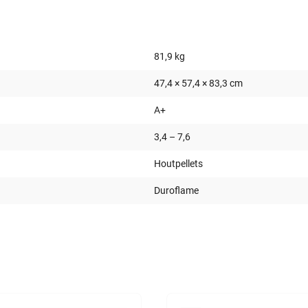
81,9 kg
47,4 × 57,4 × 83,3 cm
A+
3,4 – 7,6
Houtpellets
Duroflame