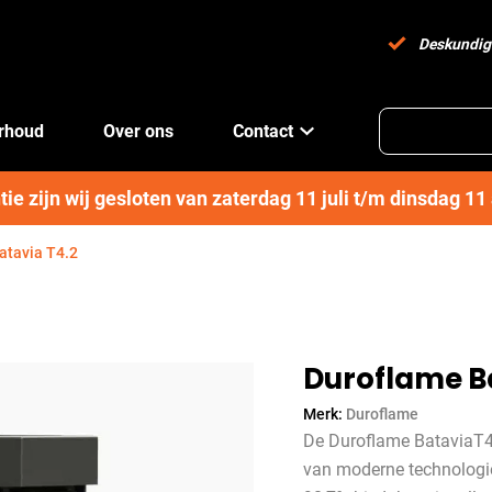
Deskundig
erhoud
Over ons
Contact
e zijn wij gesloten van zaterdag 11 juli t/m dinsdag 1
atavia T4.2
Duroflame Ba
Merk:
Duroflame
De Duroflame BataviaT4 
van moderne technologi