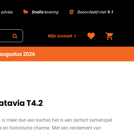
advies
Snelle
levering
Beoordeeld met
9.1
Mijn account
1 augustus 2026
tavia T4.2
is meer dan een kachel; het is een perfect samenspel
e en historische charme. Met een rendement van