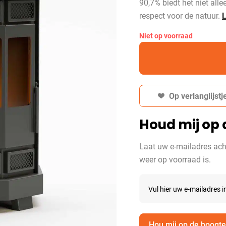
90,7% biedt het niet all
respect voor de natuur.
Niet op voorraad
Op verlanglijstj
Houd mij op 
Laat uw e-mailadres ach
weer op voorraad is.
Vul hier uw e-mailadres i
Hou mij op de hoogte