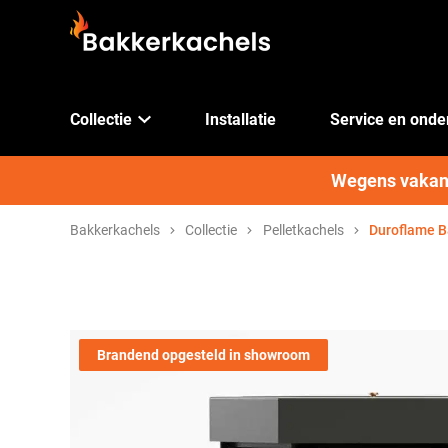
Collectie
Installatie
Service en ond
Wegens vakanti
Bakkerkachels
Collectie
Pelletkachels
Duroflame B
Brandend opgesteld in showroom