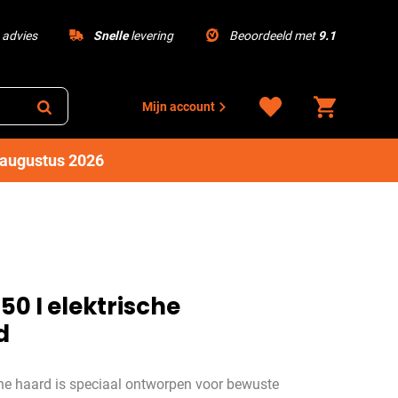
advies
Snelle
levering
Beoordeeld met
9.1
Mijn account
1 augustus 2026
50 I elektrische
d
che haard is speciaal ontworpen voor bewuste