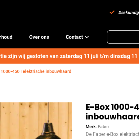
Deskundig
erhoud
Over ons
Contact
e zijn wij gesloten van zaterdag 11 juli t/m dinsdag 1
 1000-450 I elektrische inbouwhaard
E-Box 1000-4
inbouwhaar
Merk:
Faber
De Faber e-Box elektris