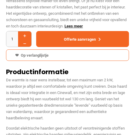
verrassend stijlvolle manier tot leven brengt. Of je nu kiest voor een
haarddecoratie van stenen of kristallen, het past perfect bij je interieur.
Het eigentijdse ontwerp, gecombineerd met het ontbreken van een
schoorsteen en gasaansluiting, biedt een unieke vrijheid voor opvallend
en toch duurzaam interieurdesign.
Lees meer
Offerte aanvragen
Op verlanglijstje
Productinformatie
De warmte is naar wens instelbaar, tot een maximum van 2 kW,
waardoor je altijd een comfortabele omgeving kunt creëren. Deze haard
is ideaal voor integratie in een Cinewall, en met zijn extra brede en lage
ontwerp biedt hij een vuurbeeld tot wel 130 cm lang. Geniet van het
unieke gepatenteerde driedimensionale "levende" vuurbeeld op basis
van waterdamp, waardoor je gegarandeerd een authentieke
haardbeleving ervaart.
Doordat elektrische haarden geen uitstoot of verontreinigende stoffen
uitstoten, zijn elektrische haarden milieuvriendelijk, energiezuinig en