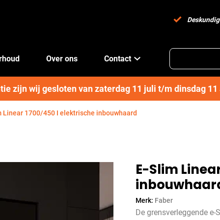
Deskundig
erhoud
Over ons
Contact
e zijn wij gesloten van zaterdag 11 juli t/m dinsdag 1
m Linear 1700/450 I elektrische inbouwhaard
E-Slim Linear
inbouwhaar
Merk:
Faber
De grensverleggende e-Sl