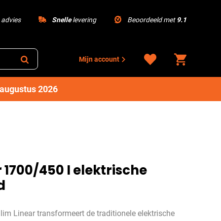
advies
Snelle
levering
Beoordeeld met
9.1
Mijn account
1 augustus 2026
 1700/450 I elektrische
d
im Linear transformeert de traditionele elektrische