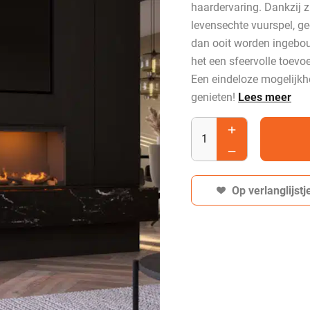
haardervaring. Dankzij z
levensechte vuurspel, g
dan ooit worden ingebouw
het een sfeervolle toevoe
Een eindeloze mogelijkh
genieten!
Lees meer
Op verlanglijstj