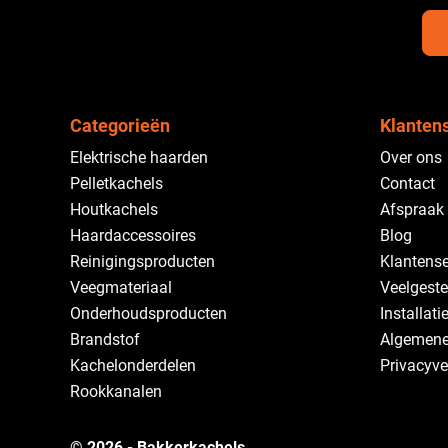
Categorieën
Klanten
Elektrische haarden
Over ons
Pelletkachels
Contact
Houtkachels
Afspraak
Haardaccessoires
Blog
Reinigingsproducten
Klantense
Veegmateriaal
Veelgeste
Onderhoudsproducten
Installati
Brandstof
Algemene
Kachelonderdelen
Privacyve
Rookkanalen
© 2026 - Bakkerkachels