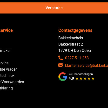
Versturen
service
Contactgegevens
Bakkerkachels
Bakkerstraat 2
 maken
1779 CH Den Oever
0227-511 258
rvice
klantenservice@bakkerka
lde vragen
etechniek
 Voorwaarden
rklaring