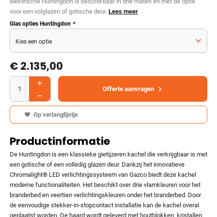
elektrische Huntingdon is beschikbaar in drie maten en met de optie
voor een volglazen of gotische deur.
Lees meer
Glas opties Huntingdon
*
€ 2.135,00
Offerte aanvragen
Op verlanglijstje
Productinformatie
De Huntingdon is een klassieke gietijzeren kachel die verkrijgbaar is met
een gotische of een volledig glazen deur. Dankzij het innovatieve
Chromalight® LED verlichtingssysteem van Gazco biedt deze kachel
moderne functionaliteiten. Het beschikt over drie vlamkleuren voor het
branderbed en veertien verlichtingskleuren onder het branderbed. Door
de eenvoudige stekker-in-stopcontact installatie kan de kachel overal
geplaatst worden. De haard wordt geleverd met houtblokken, kristallen,