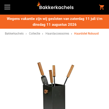
Wegens vakantie zijn wij gesloten van zaterdag 11 juli t/m
dinsdag 11 augustus 2026
Bakkerkachels
Collectie
Haardaccessoires
Haardstel Robuust