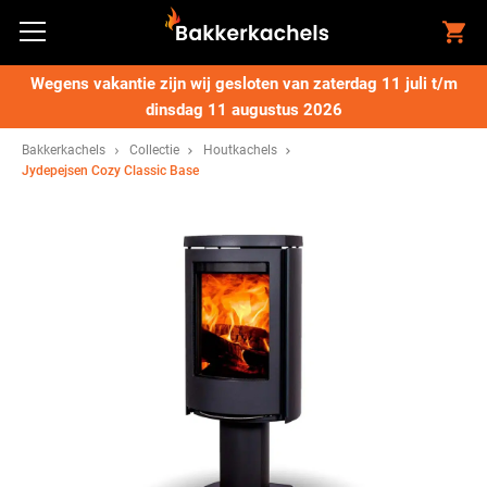
Wegens vakantie zijn wij gesloten van zaterdag 11 juli t/m
dinsdag 11 augustus 2026
Bakkerkachels
Collectie
Houtkachels
Jydepejsen Cozy Classic Base