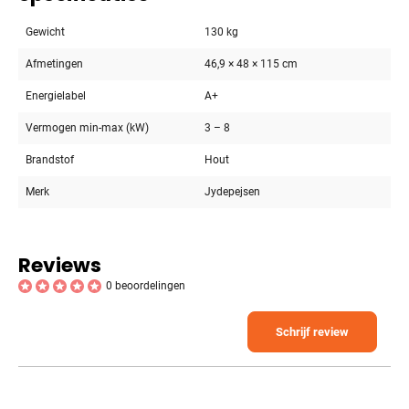
Gewicht
130 kg
Afmetingen
46,9 × 48 × 115 cm
Energielabel
A+
Vermogen min-max (kW)
3 – 8
Brandstof
Hout
Merk
Jydepejsen
Reviews
0 beoordelingen
Schrijf review