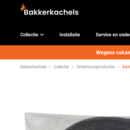
Collectie
Installatie
Service en ond
Wegens vakanti
Bakkerkachels
Collectie
Onderhoudproducten
Kac