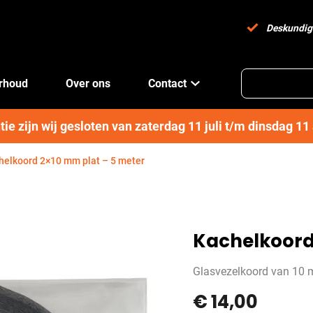
Deskundig
erhoud
Over ons
Contact
e zijn wij gesloten van zaterdag 11 juli t/m dinsdag 1
helkoord 2×10 mm plat – 5 meter
Kachelkoord
Glasvezelkoord van 10 
€
14,00