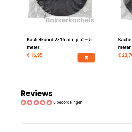
Kachelkoord 2×15 mm plat – 5
Kache
meter
meter
€
16,95
€
23,7
Reviews
0 beoordelingen