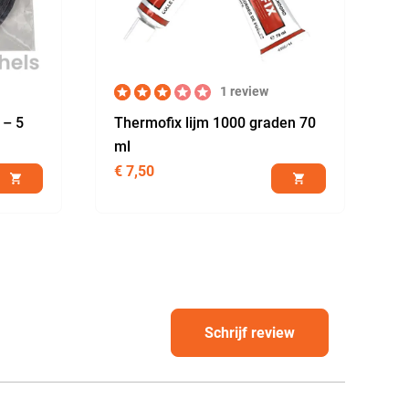
1 review
 – 5
Thermofix lijm 1000 graden 70
ml
€
7,50
Schrijf review