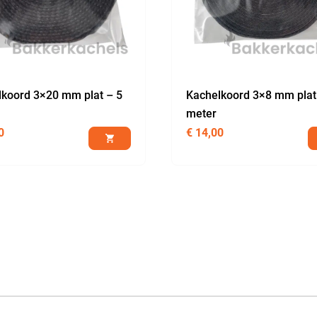
lkoord 3×20 mm plat – 5
Kachelkoord 3×8 mm plat
meter
0
€
14,00