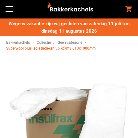
Wegens vakantie zijn wij gesloten van zaterdag 11 juli t/m
dinsdag 11 augustus 2026
Bakkerkachels
Collectie
Geen categorie
Superwool plus isolatiedeken 96 kg/m3 610x1000mm