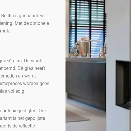
e Bellfires gashaarden
ening. Met de optionele
emak.
groen” glas. Dit wordt
noemd. Dit glas heeft
iverheden en wordt
ductieproces worden geen
glas volledig
r ontspiegeld glas. Ook
iant is het gepolijste
r is de reflectie