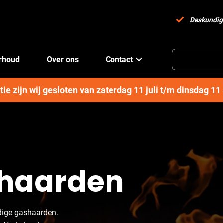
Deskundig
erhoud
Over ons
Contact
e zijn wij gesloten van zaterdag 11 juli t/m dinsdag 1
shaarden
dige gashaarden.