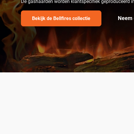
De gashaarden worden klantspecifiek geproduceerd i
Neem 
Bekijk de Bellfires collectie