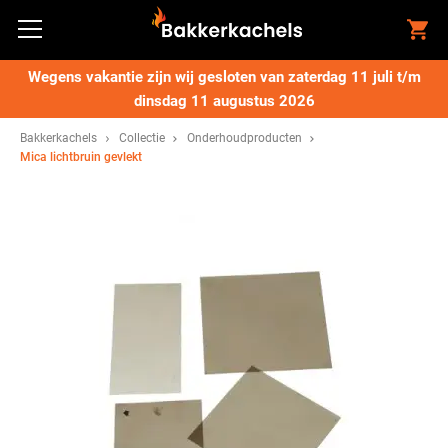
Wegens vakantie zijn wij gesloten van zaterdag 11 juli t/m
dinsdag 11 augustus 2026
Bakkerkachels
Collectie
Onderhoudproducten
Mica lichtbruin gevlekt