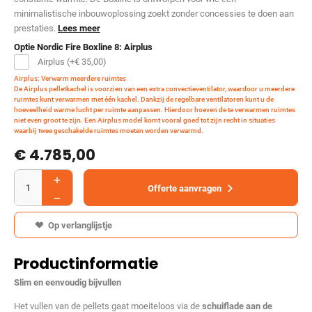
minimalistische inbouwoplossing zoekt zonder concessies te doen aan
prestaties.
Lees meer
Optie Nordic Fire Boxline 8: Airplus
Airplus (+
€
35,00
)
Airplus: Verwarm meerdere ruimtes
De Airplus pelletkachel is voorzien van een extra convectieventilator, waardoor u meerdere
ruimtes kunt verwarmen met één kachel. Dankzij de regelbare ventilatoren kunt u de
hoeveelheid warme lucht per ruimte aanpassen. Hierdoor hoeven de te verwarmen ruimtes
niet even groot te zijn. Een Airplus model komt vooral goed tot zijn recht in situaties
waarbij twee geschakelde ruimtes moeten worden verwarmd.
€ 4.785,00
Offerte aanvragen
Op verlanglijstje
Productinformatie
Slim en eenvoudig bijvullen
Het vullen van de pellets gaat moeiteloos via de
schuiflade aan de