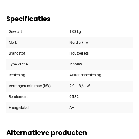
Specificaties
Gewicht
130 kg
Merk
Nordic Fire
Brandstof
Houtpellets
Type kachel
Inbouw
Bediening
Afstandsbediening
Vermogen min-max (kW)
2,9 – 8,6 kW
Rendement
95,3%
Energielabel
A+
Alternatieve producten