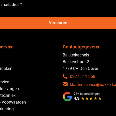
-mailadres *
Versturen
service
Contactgegevens
Bakkerkachels
Bakkerstraat 2
 maken
1779 CH Den Oever
0227-511 258
rvice
klantenservice@bakkerka
lde vragen
etechniek
 Voorwaarden
rklaring