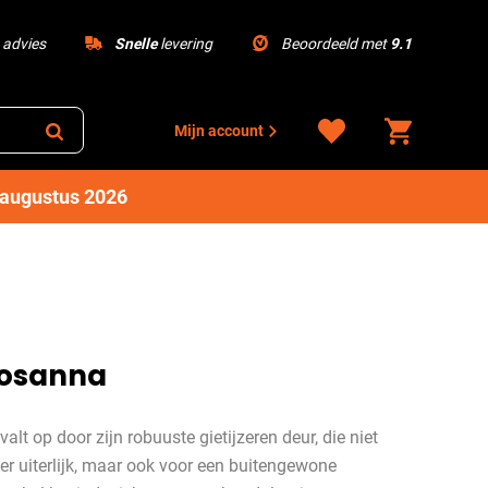
advies
Snelle
levering
Beoordeeld met
9.1
Mijn account
1 augustus 2026
Rosanna
lt op door zijn robuuste gietijzeren deur, die niet
oer uiterlijk, maar ook voor een buitengewone