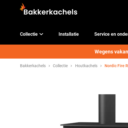
Collectie
Installatie
Service en ond
Wegens vakanti
Bakkerkachels
Collectie
Houtkachels
Nordic Fire 