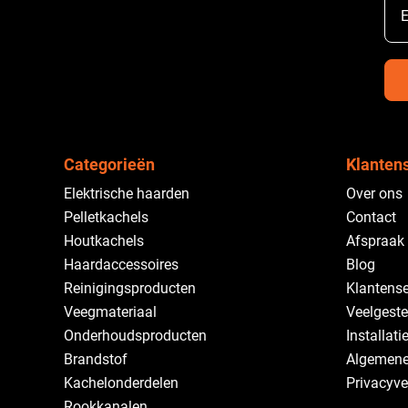
E
Categorieën
Klanten
Elektrische haarden
Over ons
Pelletkachels
Contact
Houtkachels
Afspraak
Haardaccessoires
Blog
Reinigingsproducten
Klantense
Veegmateriaal
Veelgeste
Onderhoudsproducten
Installati
Brandstof
Algemene
Kachelonderdelen
Privacyve
Rookkanalen