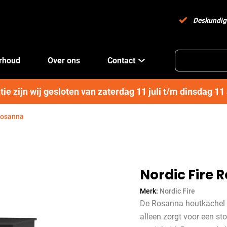
Deskundig
erhoud
Over ons
Contact
e zijn wij gesloten van zaterdag 11 juli t/m dinsdag 1
Rosanna
Nordic Fire 
Merk:
Nordic Fire
De Rosanna houtkachel va
alleen zorgt voor een st