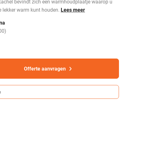
kachel bevindt zich een warmhoudplaatje waarop u
ee lekker warm kunt houden.
Lees meer
nna
00
)
Offerte aanvragen
e