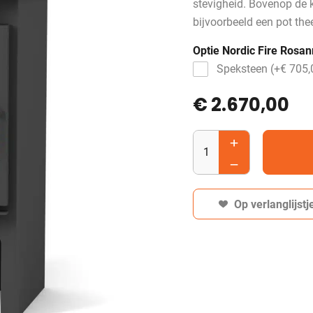
stevigheid. Bovenop de 
bijvoorbeeld een pot th
Optie Nordic Fire Rosa
Speksteen (+
€
705,
€ 2.670,00
Op verlanglijstj