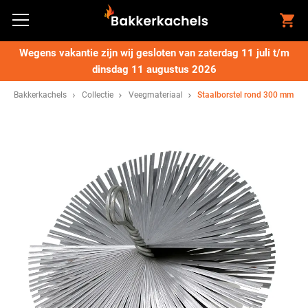
Wegens vakantie zijn wij gesloten van zaterdag 11 juli t/m
dinsdag 11 augustus 2026
Bakkerkachels
Collectie
Veegmateriaal
Staalborstel rond 300 mm