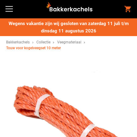
Wegens vakantie zijn wij gesloten van zaterdag 11 juli t/m
dinsdag 11 augustus 2026
Bakkerkachels
Collectie
Veegmateriaal
Touw voor kogelveegset 10 meter