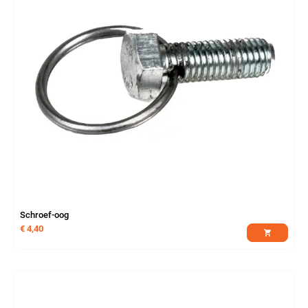
Schroef-oog
€
4,40