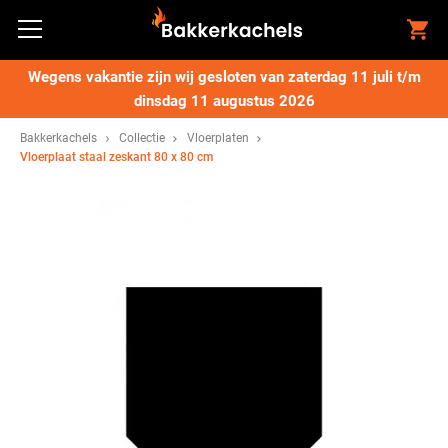
Wegens vakantie zijn wij gesloten van zaterdag 11 juli t/m
dinsdag 11 augustus 2026
Bakkerkachels
Collectie
Vloerplaten
Vloerplaat staal zeskant 80 x 80 cm