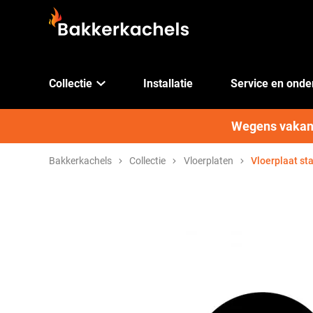
Collectie
Installatie
Service en ond
Wegens vakanti
Bakkerkachels
Collectie
Vloerplaten
Vloerplaat st