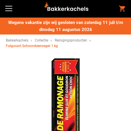
Wegens vakantie zijn wij gesloten van zaterdag 11 juli t/m
dinsdag 11 augustus 2026
Bakkerkachels
Collectie
Reinigingsproducten
Fulgurant Schoorsteenveger 1 kg