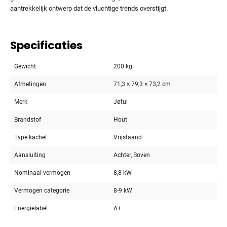
aantrekkelijk ontwerp dat de vluchtige trends overstijgt.
Specificaties
Gewicht
200 kg
Afmetingen
71,3 × 79,3 × 73,2 cm
Merk
Jøtul
Brandstof
Hout
Type kachel
Vrijstaand
Aansluiting
Achter, Boven
Nominaal vermogen
8,8 kW
Vermogen categorie
8-9 kW
Energielabel
A+