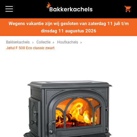
Wegens vakantie zijn wij gesloten van zaterdag 11 juli t/m
dinsdag 11 augustus 2026
Bakkerkachels
Collectie
Houtkachels
Jøtul F 500 Eco classic zwart